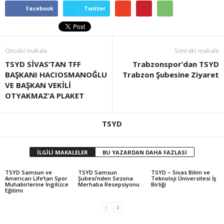
Facebook
Twitter
Önceki makale
Sonraki makale
TSYD SİVAS’TAN TFF
Trabzonspor’dan TSYD
BAŞKANI HACIOSMANOĞLU
Trabzon Şubesine Ziyaret
VE BAŞKAN VEKİLİ
OTYAKMAZ’A PLAKET
TSYD
İLGİLİ MAKALELER
BU YAZARDAN DAHA FAZLASI
TSYD Samsun ve
TSYD Samsun
TSYD – Sivas Bilim ve
American Life’tan Spor
Şubesi’nden Sezona
Teknoloji Üniversitesi İş
Muhabirlerine İngilizce
Merhaba Resepsiyonu
Birliği
Eğitimi