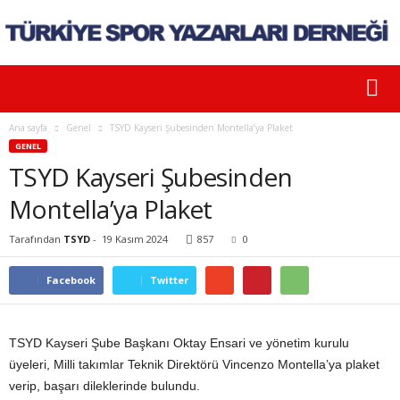
Ana sayfa
Genel
TSYD Kayseri Şubesinden Montella’ya Plaket
GENEL
TSYD Kayseri Şubesinden
Montella’ya Plaket
Tarafından
TSYD
-
19 Kasım 2024
857
0
Facebook
Twitter
TSYD Kayseri Şube Başkanı Oktay Ensari ve yönetim kurulu
üyeleri, Milli takımlar Teknik Direktörü Vincenzo Montella’ya plaket
verip, başarı dileklerinde bulundu.