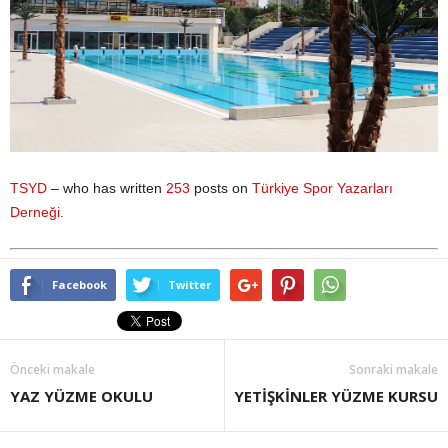
TSYD
– who has written
253
posts on
Türkiye Spor Yazarları
Derneği
.
Facebook
Twitter
Önceki makale
Sonraki makale
YAZ YÜZME OKULU
YETİŞKİNLER YÜZME KURSU