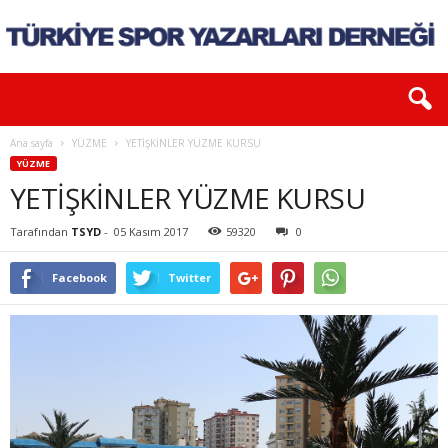
Ana sayfa
YÜZME
YETİŞKİNLER YÜZME KURSU
YÜZME
YETİŞKİNLER YÜZME KURSU
Tarafından
TSYD
-
05 Kasım 2017
59320
0
Facebook
Twitter